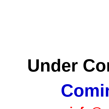
Under Con
Comi