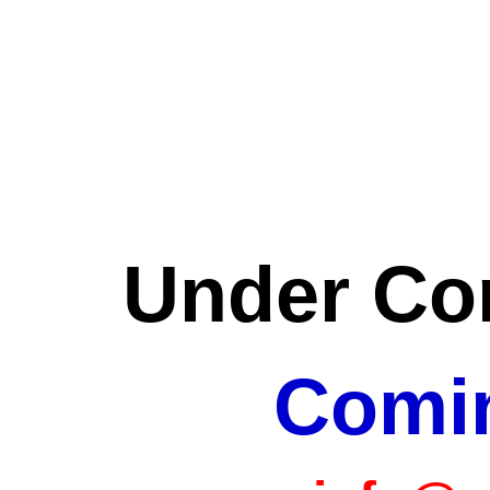
Under Con
Comi