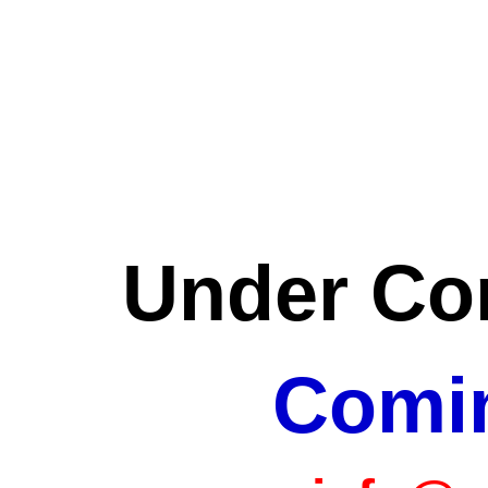
Under Con
Comi