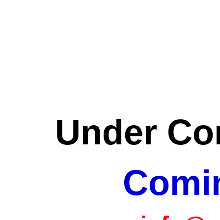
Under Con
Comi