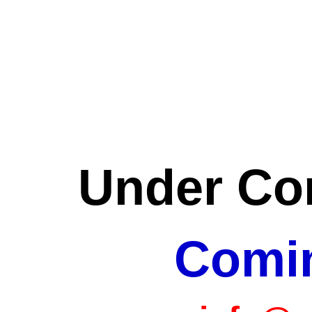
Under Con
Comi